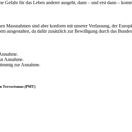
 eine Gefahr für das Leben anderer ausgeht, dann – und erst dann – k
genen Massnahmen sind aber konform mit unserer Verfassung, der Eur
 ausgestalten, da dafür zusätzlich zur Bewilligung durch das Bundesam
r Annahme.
zur Annahme.
nstimmig zur Annahme.
on Terrorismus (PMT)