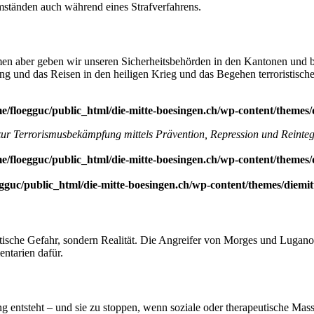
ständen auch während eines Strafverfahrens.
men aber geben wir unseren Sicherheitsbehörden in den Kantonen und b
 und das Reisen in den heiligen Krieg und das Begehen terroristischer 
e/floegguc/public_html/die-mitte-boesingen.ch/wp-content/themes/
ur Terrorismusbekämpfung mittels Prävention, Repression und Reinteg
e/floegguc/public_html/die-mitte-boesingen.ch/wp-content/themes/
gguc/public_html/die-mitte-boesingen.ch/wp-content/themes/diemit
oretische Gefahr, sondern Realität. Die Angreifer von Morges und Luga
ntarien dafür.
ng entsteht – und sie zu stoppen, wenn soziale oder therapeutische Mas