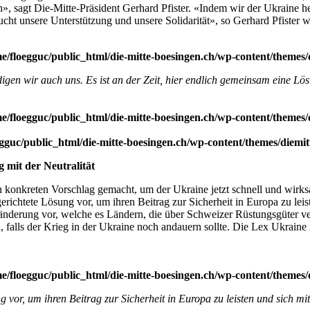
, sagt Die-Mitte-Präsident Gerhard Pfister. «Indem wir der Ukraine helfe
cht unsere Unterstützung und unsere Solidarität», so Gerhard Pfister we
e/floegguc/public_html/die-mitte-boesingen.ch/wp-content/themes/
eidigen wir auch uns. Es ist an der Zeit, hier endlich gemeinsam eine 
e/floegguc/public_html/die-mitte-boesingen.ch/wp-content/themes/
gguc/public_html/die-mitte-boesingen.ch/wp-content/themes/diemit
 mit der Neutralität
n konkreten Vorschlag gemacht, um der Ukraine jetzt schnell und wirk
gerichtete Lösung vor, um ihren Beitrag zur Sicherheit in Europa zu leis
esänderung vor, welche es Ländern, die über Schweizer Rüstungsgüter v
falls der Krieg in der Ukraine noch andauern sollte. Die Lex Ukraine i
.
e/floegguc/public_html/die-mitte-boesingen.ch/wp-content/themes/
g vor, um ihren Beitrag zur Sicherheit in Europa zu leisten und sich mi